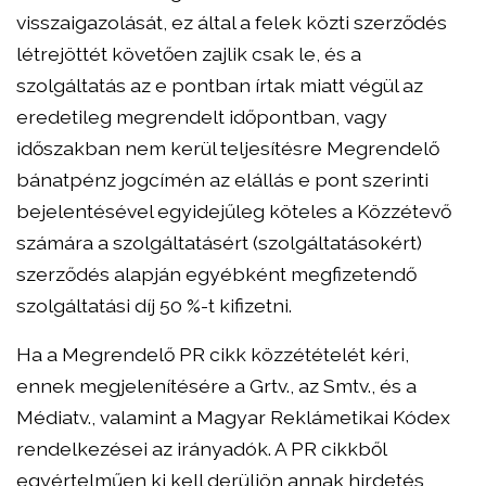
visszaigazolását, ez által a felek közti szerződés
létrejöttét követően zajlik csak le, és a
szolgáltatás az e pontban írtak miatt végül az
eredetileg megrendelt időpontban, vagy
időszakban nem kerül teljesítésre Megrendelő
bánatpénz jogcímén az elállás e pont szerinti
bejelentésével egyidejűleg köteles a Közzétevő
számára a szolgáltatásért (szolgáltatásokért)
szerződés alapján egyébként megfizetendő
szolgáltatási díj 50 %-t kifizetni.
Ha a Megrendelő PR cikk közzétételét kéri,
ennek megjelenítésére a Grtv., az Smtv., és a
Médiatv., valamint a Magyar Reklámetikai Kódex
rendelkezései az irányadók. A PR cikkből
egyértelműen ki kell derüljön annak hirdetés