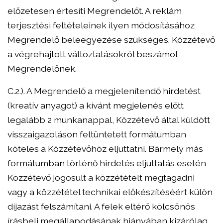
előzetesen értesíti Megrendelőt. A reklám
terjesztési feltételeinek ilyen módosításához
Megrendelő beleegyezése szükséges. Közzétevő
a végrehajtott változtatásokról beszámol
Megrendelőnek.
C.2.). A Megrendelő a megjelenítendő hirdetést
(kreatív anyagot) a kívánt megjelenés előtt
legalább 2 munkanappal, Közzétevő által küldött
visszaigazoláson feltüntetett formátumban
köteles a Közzétevőhöz eljuttatni. Bármely más
formátumban történő hirdetés eljuttatás esetén
Közzétevő jogosult a közzétételt megtagadni
vagy a közzététel technikai előkészítéséért külön
díjazást felszámítani. A felek eltérő kölcsönös
írásbeli megállapodásának hiányában kizárólag