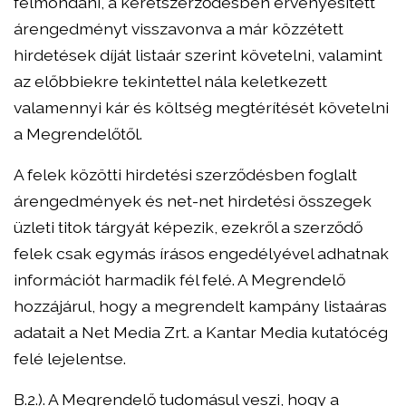
felmondani, a keretszerződésben érvényesített
árengedményt visszavonva a már közzétett
hirdetések díját listaár szerint követelni, valamint
az előbbiekre tekintettel nála keletkezett
valamennyi kár és költség megtérítését követelni
a Megrendelőtől.
A felek közötti hirdetési szerződésben foglalt
árengedmények és net-net hirdetési összegek
üzleti titok tárgyát képezik, ezekről a szerződő
felek csak egymás írásos engedélyével adhatnak
információt harmadik fél felé. A Megrendelő
hozzájárul, hogy a megrendelt kampány listaáras
adatait a Net Media Zrt. a Kantar Media kutatócég
felé lejelentse.
B.2.). A Megrendelő tudomásul veszi, hogy a