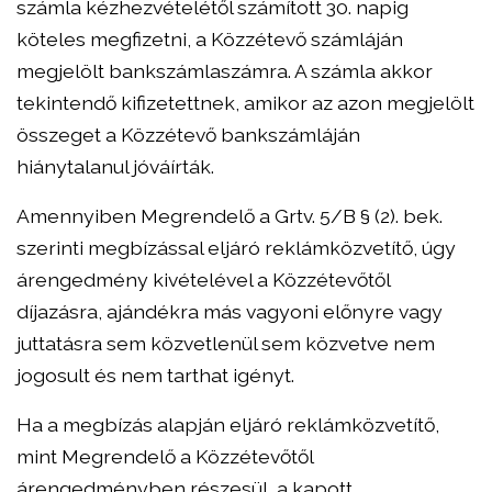
számla kézhezvételétől számított 30. napig
köteles megfizetni, a Közzétevő számláján
megjelölt bankszámlaszámra. A számla akkor
tekintendő kifizetettnek, amikor az azon megjelölt
összeget a Közzétevő bankszámláján
hiánytalanul jóváírták.
Amennyiben Megrendelő a Grtv. 5/B § (2). bek.
szerinti megbízással eljáró reklámközvetítő, úgy
árengedmény kivételével a Közzétevőtől
díjazásra, ajándékra más vagyoni előnyre vagy
juttatásra sem közvetlenül sem közvetve nem
jogosult és nem tarthat igényt.
Ha a megbízás alapján eljáró reklámközvetítő,
mint Megrendelő a Közzétevőtől
árengedményben részesül, a kapott