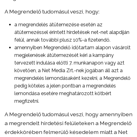
A Megrendelő tudomásul veszi, hogy:
a megrendelés átütemezése esetén az
átütemezéssel érintett hirdetések net-net alapdíján
felül, annak további plusz 10%-a fizetendő.
amennyiben Megrendelő időtartam alapon vásárolt
megjelenések átütemezését kéri a kampány
tervezett indulása előtti 7. munkanapon vagy azt
követően, a Net Media Zrt.-nek jogában áll azt a
megrendelés lemondásaként kezelni, a Megrendelő
pedig köteles a jelen pontban a megrendelés
lemondása esetére meghatározott kötbért
megfizetni.
A Megrendelő tudomásul veszi, hogy amennyiben
a megrendelt hirdetési felületeken a Megrendelő
érdekkörében felmerülő késedelem miatt a Net