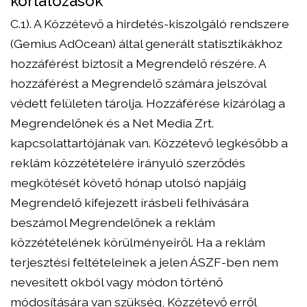
korlátozások
C.1). A Közzétevő a hirdetés-kiszolgáló rendszere
(Gemius AdOcean) által generált statisztikákhoz
hozzáférést biztosít a Megrendelő részére. A
hozzáférést a Megrendelő számára jelszóval
védett felületen tárolja. Hozzáférése kizárólag a
Megrendelőnek és a Net Media Zrt.
kapcsolattartójának van. Közzétevő legkésőbb a
reklám közzétételére irányuló szerződés
megkötését követő hónap utolsó napjáig
Megrendelő kifejezett írásbeli felhívására
beszámol Megrendelőnek a reklám
közzétételének körülményeiről. Ha a reklám
terjesztési feltételeinek a jelen ÁSZF-ben nem
nevesített okból vagy módon történő
módosítására van szükség, Közzétevő erről