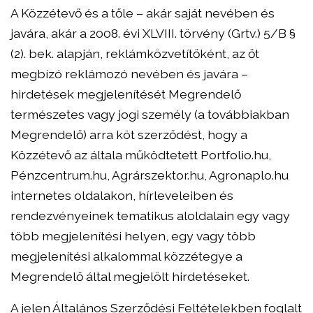
A Közzétevő és a tőle – akár saját nevében és
javára, akár a 2008. évi XLVIII. törvény (Grtv.) 5/B §
(2). bek. alapján, reklámközvetítőként, az őt
megbízó reklámozó nevében és javára –
hirdetések megjelenítését Megrendelő
természetes vagy jogi személy (a továbbiakban
Megrendelő) arra köt szerződést, hogy a
Közzétevő az általa működtetett Portfolio.hu,
Pénzcentrum.hu, Agrárszektor.hu, Agronaplo.hu
internetes oldalakon, hírleveleiben és
rendezvényeinek tematikus aloldalain egy vagy
több megjelenítési helyen, egy vagy több
megjelenítési alkalommal közzétegye a
Megrendelő által megjelölt hirdetéseket.
A jelen Általános Szerződési Feltételekben foglalt