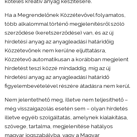
köteles kreatív anyag készítésére.
Ha a Megrendelőnek Közzétevővel folyamatos,
több alkalommal történő megjelenítésről szóló
szerződése (keretszerződése) van, és az új
hirdetési anyag az anyagleadási határidőig
Közzétevőnek nem kerülne eljuttatásra,
Közzétevő automatikusan a korábban megjelent
hirdetést teszi közzé mindaddig, míg az új
hirdetési anyag az anyagleadási határidő
figyelembevételével részére átadásra nem kerül.
Nem jelentethető meg, illetve nem teljesíthető –
még visszaigazolás esetén sem – olyan hirdetés
illetve egyéb szolgáltatás, amelynek kialakítása,
szövege, tartalma, megjelenítése hatályos
magyar jogszabályba, vagy a Magyar