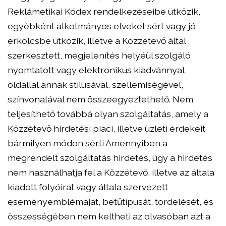
Reklámetikai Kódex rendelkezéseibe ütközik,
egyébként alkotmányos elveket sért vagy jó
erkölcsbe ütközik, illetve a Közzétevő által
szerkesztett, megjelenítés helyéül szolgáló
nyomtatott vagy elektronikus kiadvánnyal,
oldallal,annak stílusával, szellemiségével,
színvonalával nem összeegyeztethető. Nem
teljesíthető továbbá olyan szolgáltatás, amely a
Közzétevő hirdetési piaci, illetve üzleti érdekeit
bármilyen módon sérti Amennyiben a
megrendelt szolgáltatás hirdetés, úgy a hirdetés
nem használhatja fel a Közzétevő, illetve az általa
kiadott folyóirat vagy általa szervezett
eseményemblémáját, betűtípusát, tördelését, és
összességében nem keltheti az olvasóban azt a