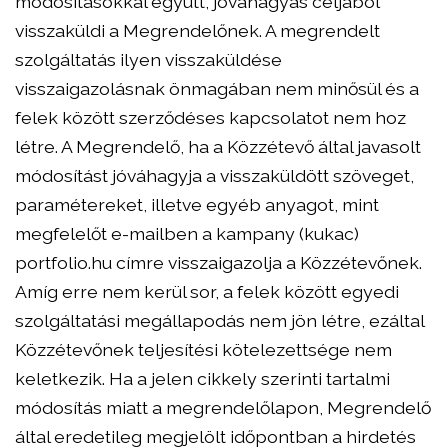
módosításokkal együtt, jóváhagyás céljából
visszaküldi a Megrendelőnek. A megrendelt
szolgáltatás ilyen visszaküldése
visszaigazolásnak önmagában nem minősül és a
felek között szerződéses kapcsolatot nem hoz
létre. A Megrendelő, ha a Közzétevő által javasolt
módosítást jóváhagyja a visszaküldött szöveget,
paramétereket, illetve egyéb anyagot, mint
megfelelőt e-mailben a kampany (kukac)
portfolio.hu címre visszaigazolja a Közzétevőnek.
Amíg erre nem kerül sor, a felek között egyedi
szolgáltatási megállapodás nem jön létre, ezáltal
Közzétevőnek teljesítési kötelezettsége nem
keletkezik. Ha a jelen cikkely szerinti tartalmi
módosítás miatt a megrendelőlapon, Megrendelő
által eredetileg megjelölt időpontban a hirdetés