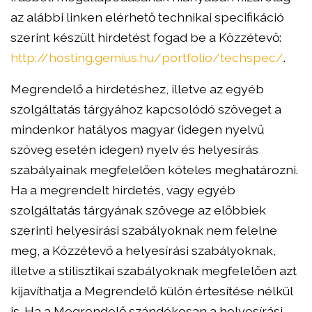
az alábbi linken elérhető technikai specifikáció
szerint készült hirdetést fogad be a Közzétevő:
http://hosting.gemius.hu/portfolio/techspec/
.
Megrendelő a hirdetéshez, illetve az egyéb
szolgáltatás tárgyához kapcsolódó szöveget a
mindenkor hatályos magyar (idegen nyelvű
szöveg esetén idegen) nyelv és helyesírás
szabályainak megfelelően köteles meghatározni.
Ha a megrendelt hirdetés, vagy egyéb
szolgáltatás tárgyának szövege az előbbiek
szerinti helyesírási szabályoknak nem felelne
meg, a Közzétevő a helyesírási szabályoknak,
illetve a stilisztikai szabályoknak megfelelően azt
kijavíthatja a Megrendelő külön értesítése nélkül
is. Ha a Megrendelő szándékosan a helyesírási