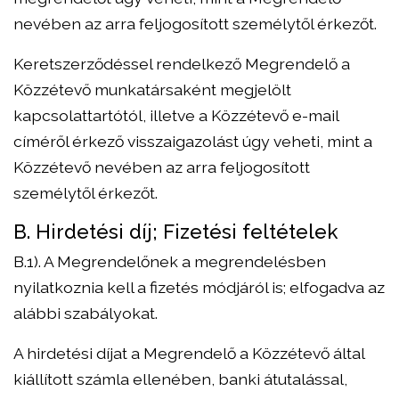
nevében az arra feljogosított személytől érkezőt.
Keretszerződéssel rendelkező Megrendelő a
Közzétevő munkatársaként megjelölt
kapcsolattartótól, illetve a Közzétevő e-mail
címéről érkező visszaigazolást úgy veheti, mint a
Közzétevő nevében az arra feljogosított
személytől érkezőt.
B. Hirdetési díj; Fizetési feltételek
B.1). A Megrendelőnek a megrendelésben
nyilatkoznia kell a fizetés módjáról is; elfogadva az
alábbi szabályokat.
A hirdetési díjat a Megrendelő a Közzétevő által
kiállított számla ellenében, banki átutalással,