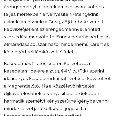
árengedményt azon reklámozó javára köteles
teljes mértékben érvényesíteni (átengedni),
akinek (amelynek) a Grtv. 5/B§ (2). bek szerinti
képviselőjeként az árengedménnyel érintett
szerződést megkötötte. Ennek betartásáért és az
elmaradásából származó mindennemű kárért és
költségért reklámközvetítő felel.
Késedelmes fizetés esetén Közzétevő a
késedelem idejére a 2013. évi V. tv. (Ptk). szerinti
időarányos késedelmi kamat fizetését követelheti
a Megrendelőtől. Ha a Közzétevő hirdetési
díjkövetelésének érvényesítése érdekében
harmadik személyt kényszerülne igénybe venni,
minden ezzel járó költséget jogosult a
késedelmes Megrendelőre hárítani.