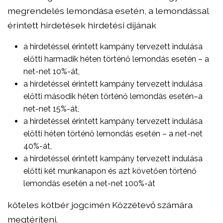
megrendelés lemondása esetén, a lemondással
érintett hirdetések hirdetési díjának
a hirdetéssel érintett kampány tervezett indulása
előtti harmadik héten történő lemondás esetén – a
net-net 10%-át,
a hirdetéssel érintett kampány tervezett indulása
előtti második héten történő lemondás esetén–a
net-net 15%-át,
a hirdetéssel érintett kampány tervezett indulása
előtti héten történő lemondás esetén – a net-net
40%-át,
a hirdetéssel érintett kampány tervezett indulása
előtti két munkanapon és azt követően történő
lemondás esetén a net-net 100%-át
köteles kötbér jogcímén Közzétevő számára
megtéríteni.