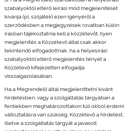
szabályoktól eltérő leírási mód megjelenítését
kívánja (pl. szójáték) ezen igényéről a
szerződésben a megjegyzések rovatban külön
írásban tájékoztatnia kell a közzétevőt. Ilyen
megjelenítés a Közzétevő által csak akkor
tekintendő elfogadottnak, ha a helyesírási
szabályoktól eltérő megjelenítés tényét a
Közzétevő kifejezetten elfogadja
visszaigazolásában.
Ha a Megrendelő által megjeleníttetni kívánt
hirdetésben, vagy a szolgáltatás tárgyában a
fentiekben meghatározottakon túli okból érdemi
változtatásra van szükség, Közzétevő a hirdetést,
illetve a szolgáltatás tárgyát a javasolt