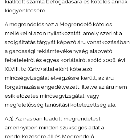
kiállított számla befogadására és köteles annak
kiegyenlítésére.
A megrendeléshez a Megrendelő köteles
mellékelni azon nyilatkozatát, amely szerint a
szolgáltatás tárgyát képező áru vonatkozásában
a gazdasági reklámtevékenység alapvető
feltételeiről és egyes korlátairól szóló 2008. évi
XLVIII. tv. (Grtv.) által előírt kötelező
minőségvizsgálat elvégzésre került, az áru
forgalmazása engedélyezett, illetve az áru nem
esik előzetes minőségvizsgálati vagy
megfelelősség tanúsítási kötelezettség alá.
A.3). Az írásban leadott megrendelést,
amennyiben minden szükséges adat a
rendelkezésére áll és Megrendelő