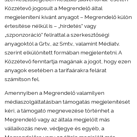
Közzétevő jogosult a Megrendelő által
megjeleníteni kívánt anyagot – Megrendelő külön
értesítése nélkül is – „hirdetés” vagy
„szponzoráció” felirattal a szerkesztőségi
anyagoktól a Grtv., az Smtv., valamint Médiatv.
szerint elkülönített formában megjelentetni. A
Közzétevő fenntartja magának a jogot, hogy ezen
anyagok esetében a tarifaárakra felárat
számítson fel.
Amennyiben a Megrendelő valamilyen
médiaszolgáltatásban támogatás megjelenítését
kéri, a támogató megnevezése történhet a
Megrendelő vagy az általa megjelölt más
vállalkozás neve, védjegye és egyéb, a