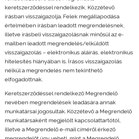
keretszerződéssel rendelkezik, Közzétevő
írásban visszaigazolja. Felek megállapodása
értelmében írásban leadott megrendelésnek,
illetve írásbeli visszaigazolásnak minősül az e-
mailben leadott megrendelés/elküldött
visszaigazolás – elektronikus aláírás, elektronikus
hitelesítés hiányában is. Írásos visszaigazolás
nélkül a megrendelés nem tekinthető
elfogadottnak.
Keretszerződéssel rendelkező Megrendelő
nevében megrendelések leadására annak
munkatársai jogosultak. Közzétevő a Megrendelő
munkatársaként megjelölt kapcsolattartótól,
illetve a Megrendelő e-mail címéről érkező
megrendelőt úgy veheti, mint a Megrendelő