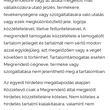
Megrendelőre vagy az általa megjelölt más
vállalkozásra utaló jelzés, termékére,
tevékenységére vagy szolgáltatására való utalás
vagy ezek megkülönböztető jele, logója
közzétételével, illetve feltüntetésével. A
megrendelt támogatás közzététele a támogatott
tartalom jellegét és tartalmát nem sértő módon
azzal egyidejűleg, azt megelőzően vagy a végét
követően is történhet. Tartalomtámogatás esetén
Megrendelő cégneve, terméke vagy
szolgáltatása nem jeleníthető meg a tartalomban.
Az egyedi hirdetési megállapodás alapján
Közzétevő csak a Megrendelő által megjelölt
hirdetés közzétételére köteles. Nem köteles a
hirdetés tartalmi kialakítására, valamint nem