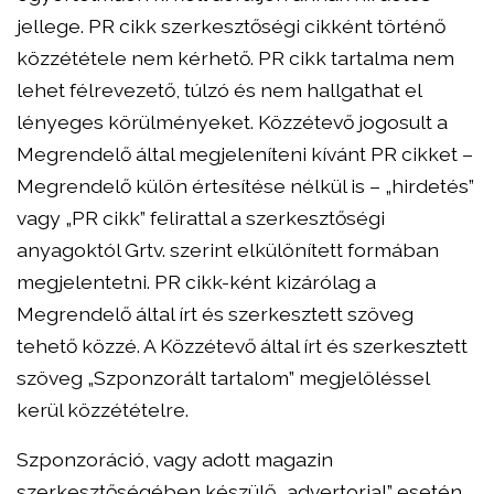
jellege. PR cikk szerkesztőségi cikként történő
közzététele nem kérhető. PR cikk tartalma nem
lehet félrevezető, túlzó és nem hallgathat el
lényeges körülményeket. Közzétevő jogosult a
Megrendelő által megjeleníteni kívánt PR cikket –
Megrendelő külön értesítése nélkül is – „hirdetés”
vagy „PR cikk” felirattal a szerkesztőségi
anyagoktól Grtv. szerint elkülönített formában
megjelentetni. PR cikk-ként kizárólag a
Megrendelő által írt és szerkesztett szöveg
tehető közzé. A Közzétevő által írt és szerkesztett
szöveg „Szponzorált tartalom” megjelöléssel
kerül közzétételre.
Szponzoráció, vagy adott magazin
szerkesztőségében készülő „advertorial” esetén