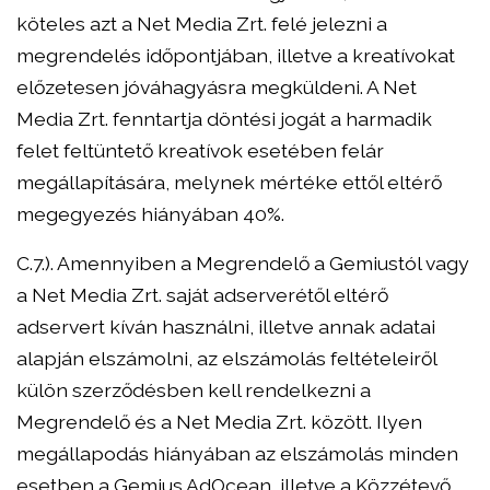
köteles azt a Net Media Zrt. felé jelezni a
megrendelés időpontjában, illetve a kreatívokat
előzetesen jóváhagyásra megküldeni. A Net
Media Zrt. fenntartja döntési jogát a harmadik
felet feltüntető kreatívok esetében felár
megállapítására, melynek mértéke ettől eltérő
megegyezés hiányában 40%.
C.7.). Amennyiben a Megrendelő a Gemiustól vagy
a Net Media Zrt. saját adserverétől eltérő
adservert kíván használni, illetve annak adatai
alapján elszámolni, az elszámolás feltételeiről
külön szerződésben kell rendelkezni a
Megrendelő és a Net Media Zrt. között. Ilyen
megállapodás hiányában az elszámolás minden
esetben a Gemius AdOcean, illetve a Közzétevő