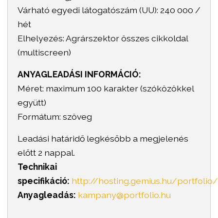
Várható egyedi látogatószám (UU): 240 000 /
hét
Elhelyezés: Agrárszektor összes cikkoldal
(multiscreen)
ANYAGLEADÁSI INFORMÁCIÓ:
Méret: maximum 100 karakter (szóközökkel
együtt)
Formátum: szöveg
Leadási határidő legkésőbb a megjelenés
előtt 2 nappal.
Technikai
specifikáció:
http://hosting.gemius.hu/portfoli
Anyagleadás:
kampany@portfolio.hu