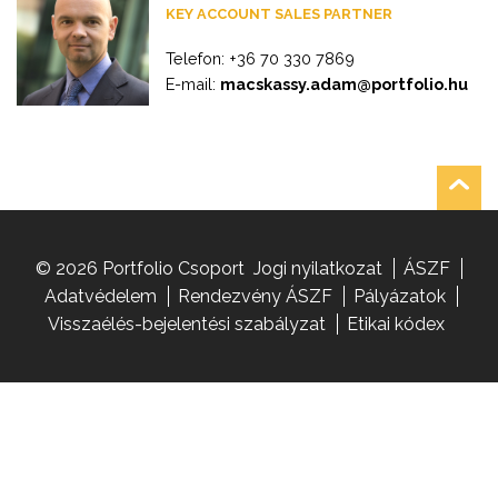
KEY ACCOUNT SALES PARTNER
Telefon: +36 70 330 7869
E-mail:
macskassy.adam@portfolio.hu
© 2026 Portfolio Csoport
Jogi nyilatkozat
ÁSZF
Adatvédelem
Rendezvény ÁSZF
Pályázatok
Visszaélés-bejelentési szabályzat
Etikai kódex