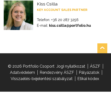
Kiss Csilla
KEY ACCOUNT SALES PARTNER
Telefon: +36 20 287 3256
E-mail:
kiss.csilla@portfolio.hu
© 2026 Portfolio Csoport
Jogi nyilatkozat
ÁSZF
Adatvédelem
Rendezvény ÁSZF
Pályázatok
Visszaélés-bejelentési szabályzat
Etikai kódex