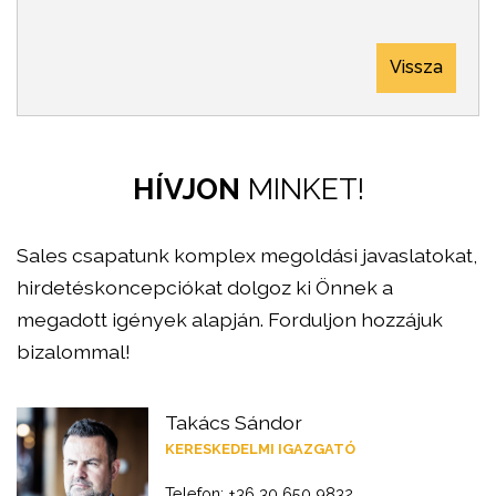
Vissza
HÍVJON
MINKET!
Sales csapatunk komplex megoldási javaslatokat,
hirdetéskoncepciókat dolgoz ki Önnek a
megadott igények alapján. Forduljon hozzájuk
bizalommal!
Takács Sándor
KERESKEDELMI IGAZGATÓ
Telefon: +36 30 650 9832