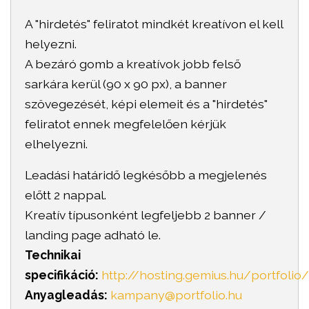
A "hirdetés" feliratot mindkét kreatívon el kell
helyezni.
A bezáró gomb a kreatívok jobb felső
sarkára kerül (90 x 90 px), a banner
szövegezését, képi elemeit és a "hirdetés"
feliratot ennek megfelelően kérjük
elhelyezni.
Leadási határidő legkésőbb a megjelenés
előtt 2 nappal.
Kreatív típusonként legfeljebb 2 banner /
landing page adható le.
Technikai
specifikáció:
http://hosting.gemius.hu/portfoli
Anyagleadás:
kampany@portfolio.hu