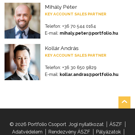
Mihály Péter
KEY ACCOUNT SALES PARTNER
Telefon: +36 70 544 0164
E-mail:
mihaly.peter@portfolio.hu
Kollár András
KEY ACCOUNT SALES PARTNER
Telefon: +36 30 650 9829
E-mail:
kollar.andras@portfolio.hu
© 2026 Portfolio Csoport
Jogi nyilatkozat
ÁSZF
Adatvédelem
Rendezvény ÁSZF
Pályázatok