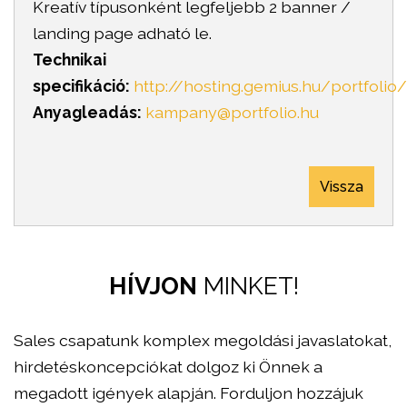
Kreatív típusonként legfeljebb 2 banner /
landing page adható le.
Technikai
specifikáció:
http://hosting.gemius.hu/portfoli
Anyagleadás:
kampany@portfolio.hu
Vissza
HÍVJON
MINKET!
Sales csapatunk komplex megoldási javaslatokat,
hirdetéskoncepciókat dolgoz ki Önnek a
megadott igények alapján. Forduljon hozzájuk