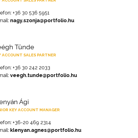
Y ACCOUNT SALES PARTNER
lefon: +36 30 536 5951
mail:
nagy.szonja@portfolio.hu
eégh Tünde
Y ACCOUNT SALES PARTNER
lefon: +36 30 242 2033
mail:
veegh.tunde@portfolio.hu
enyán Ági
NIOR KEY ACCOUNT MANAGER
lefon: +36-20 469 2314
mail:
klenyan.agnes@portfolio.hu