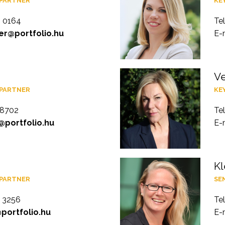
 PARTNER
KE
4 0164
Te
er@portfolio.hu
E-
V
 PARTNER
KE
 8702
Te
t@portfolio.hu
E-
Kl
 PARTNER
SE
7 3256
Te
@portfolio.hu
E-