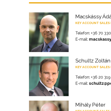
Macskássy Ád
KEY ACCOUNT SALES
Telefon: +36 70 33
E-mail:
macskassy
Schultz Zoltán
KEY ACCOUNT SALES
Telefon: +36 20 31
E-mail:
schultz@po
Mihály Péter