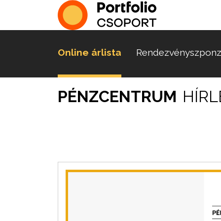
Online árlista
Rendezvényszponz
PÉNZCENTRUM
HÍRL