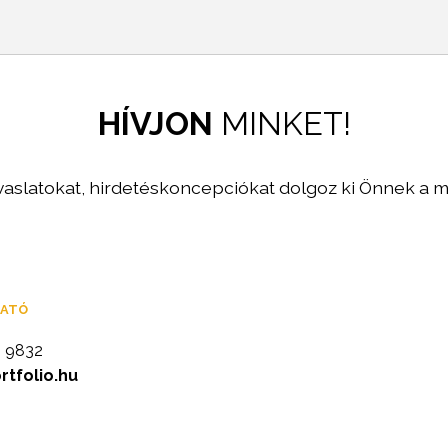
HÍVJON
MINKET!
aslatokat, hirdetéskoncepciókat dolgoz ki Önnek a m
GATÓ
0 9832
tfolio.hu