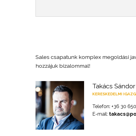
Sales csapatunk komplex megoldási jav
hozzájuk bizalommal!
Takács Sándor
KERESKEDELMI IGAZ
Telefon: +36 30 65
E-mail:
takacs@por