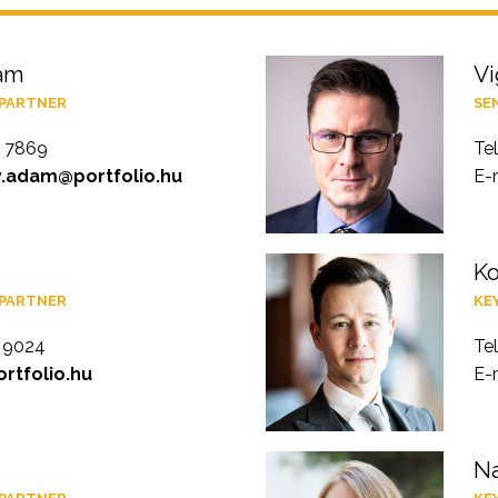
ám
Vi
 PARTNER
SE
0 7869
Te
.adam@portfolio.hu
E-
Ko
 PARTNER
KE
9 9024
Te
rtfolio.hu
E-
Na