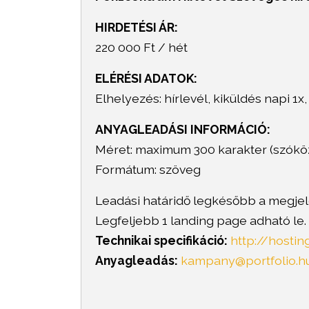
HIRDETÉSI ÁR:
220 000 Ft / hét
ELÉRÉSI ADATOK:
Elhelyezés: hírlevél, kiküldés napi 1x
ANYAGLEADÁSI INFORMÁCIÓ:
Méret: maximum 300 karakter (szókö
Formátum: szöveg
Leadási határidő legkésőbb a megjele
Legfeljebb 1 landing page adható le.
Technikai specifikáció:
http://hosti
Anyagleadás:
kampany@portfolio.h