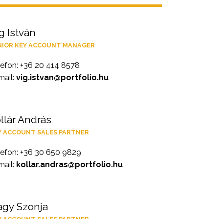
g István
NIOR KEY ACCOUNT MANAGER
lefon: +36 20 414 8578
mail:
vig.istvan@portfolio.hu
llár András
Y ACCOUNT SALES PARTNER
lefon: +36 30 650 9829
mail:
kollar.andras@portfolio.hu
gy Szonja