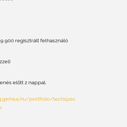
, 9 900 regisztrált felhasználó
zzel)
nés előtt 2 nappal.
ng.gemius.hu/portfolio/techspec
u