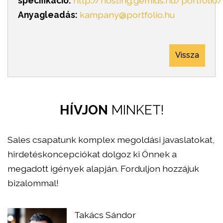
specifikáció:
http://hosting.gemius.hu/portfoli
Anyagleadás:
kampany@portfolio.hu
Vissza
HÍVJON
MINKET!
Sales csapatunk komplex megoldási javaslatokat,
hirdetéskoncepciókat dolgoz ki Önnek a
megadott igények alapján. Forduljon hozzájuk
bizalommal!
Takács Sándor