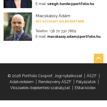
E-mail:
veegh.tunde@portfolio.hu
Macskássy Ádám
KEY ACCOUNT SALES PARTNER
Telefon: +36 70 330 7869
E-mail:
macskassy.adam@portfolio.hu
© 2026 Portfolio Csoport
Jogi nyilatkozat
ÁSZF
Adatvédelem
Rendezvény ÁSZF
Pályázatok
Visszaélés-bejelentési szabályzat
Etikai kódex