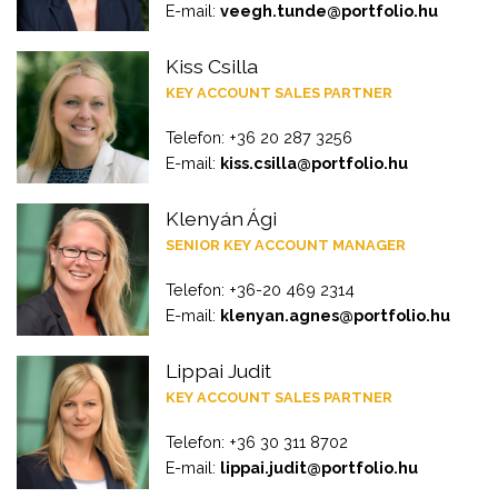
E-mail:
veegh.tunde@portfolio.hu
Kiss Csilla
KEY ACCOUNT SALES PARTNER
Telefon: +36 20 287 3256
E-mail:
kiss.csilla@portfolio.hu
Klenyán Ági
SENIOR KEY ACCOUNT MANAGER
Telefon: +36-20 469 2314
E-mail:
klenyan.agnes@portfolio.hu
Lippai Judit
KEY ACCOUNT SALES PARTNER
Telefon: +36 30 311 8702
E-mail:
lippai.judit@portfolio.hu