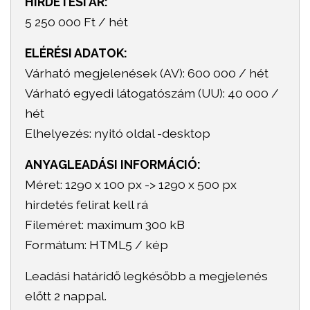
HIRDETÉSI ÁR:
5 250 000 Ft / hét
ELÉRÉSI ADATOK:
Várható megjelenések (AV): 600 000 / hét
Várható egyedi látogatószám (UU): 40 000 /
hét
Elhelyezés: nyitó oldal -desktop
ANYAGLEADÁSI INFORMÁCIÓ:
Méret: 1290 x 100 px -> 1290 x 500 px
hirdetés felirat kell rá
Fileméret: maximum 300 kB
Formátum: HTML5 / kép
Leadási határidő legkésőbb a megjelenés
előtt 2 nappal.