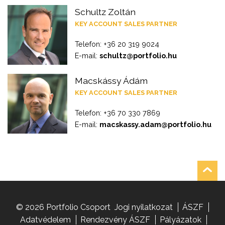
Schultz Zoltán
KEY ACCOUNT SALES PARTNER
Telefon: +36 20 319 9024
E-mail:
schultz@portfolio.hu
Macskássy Ádám
KEY ACCOUNT SALES PARTNER
Telefon: +36 70 330 7869
E-mail:
macskassy.adam@portfolio.hu
© 2026 Portfolio Csoport
Jogi nyilatkozat
ÁSZF
Adatvédelem
Rendezvény ÁSZF
Pályázatok