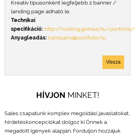
Kreatív típusonként legfeljebb 2 banner /
landing page adható le.
Technikai
specifikáció:
http://hosting.gemius.hu/portfoli
Anyagleadás:
kampany@portfolio.hu
Vissza
HÍVJON
MINKET!
Sales csapatunk komplex megoldási javaslatokat,
hirdetéskoncepciókat dolgoz ki Önnek a
megadott igények alapján. Forduljon hozzájuk