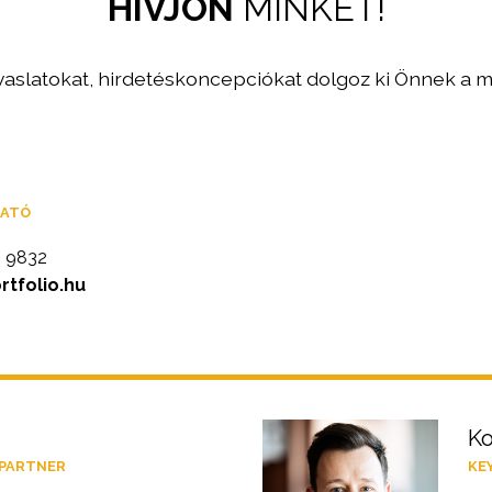
HÍVJON
MINKET!
aslatokat, hirdetéskoncepciókat dolgoz ki Önnek a m
GATÓ
0 9832
tfolio.hu
Ko
 PARTNER
KE