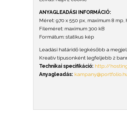
ANYAGLEADÁSI INFORMÁCIÓ:
Méret: 970 x 550 px, maximum 8 mp, hi
Fileméret: maximum 300 kB
Formátum: statikus kép
Leadási határidő legkésőbb a megjele
Kreatív típusonként legfeljebb 2 ban
Technikai specifikáció:
http://hosti
Anyagleadás:
kampany@portfolio.h