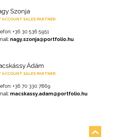
gy Szonja
Y ACCOUNT SALES PARTNER
lefon: +36 30 536 5951
mail:
nagy.szonja@portfolio.hu
acskássy Ádám
Y ACCOUNT SALES PARTNER
lefon: +36 70 330 7869
mail:
macskassy.adam@portfolio.hu