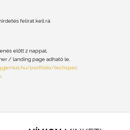
rdetés felirat kell rá
nés előtt 2 nappal.
ner / landing page adható le.
ng.gemius.hu/portfolio/techspec
u