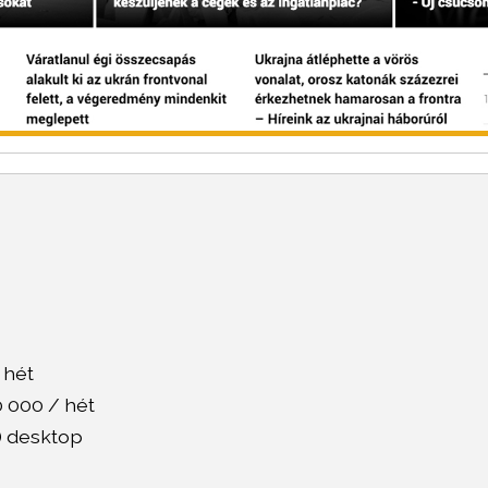
 hét
0 000 / hét
e) desktop