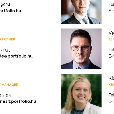
9 9024
Te
rtfolio.hu
E-
Vi
 PARTNER
SE
2 2033
Te
de@portfolio.hu
E-
Ki
T MANAGER
KE
9 2314
Te
nes@portfolio.hu
E-