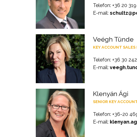
Telefon: +36 20 31
E-mail:
schultz@po
Veégh Tünde
KEY ACCOUNT SALES
Telefon: +36 30 24
E-mail:
veegh.tun
Klenyán Ági
SENIOR KEY ACCOUN
Telefon: +36-20 46
E-mail:
klenyan.ag