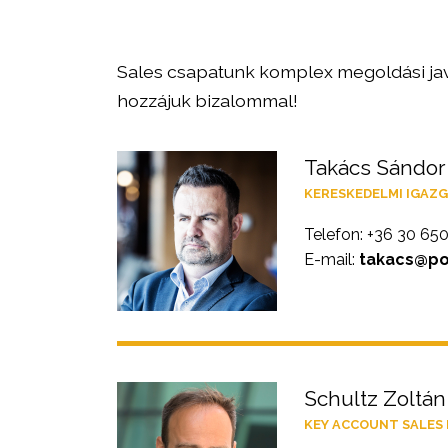
Sales csapatunk komplex megoldási jav
hozzájuk bizalommal!
Takács Sándor
KERESKEDELMI IGAZ
Telefon: +36 30 65
E-mail:
takacs@por
Schultz Zoltán
KEY ACCOUNT SALES