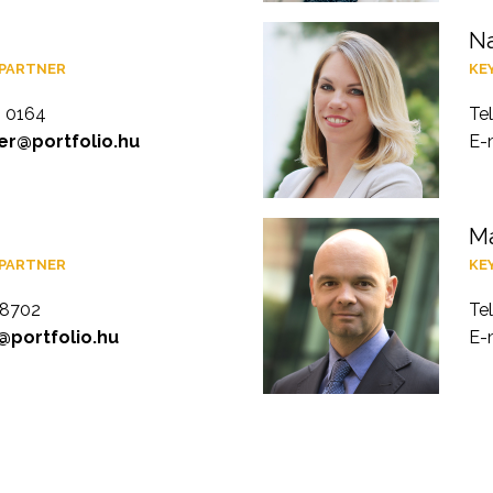
Na
 PARTNER
KE
4 0164
Te
er@portfolio.hu
E-
M
 PARTNER
KE
 8702
Te
t@portfolio.hu
E-