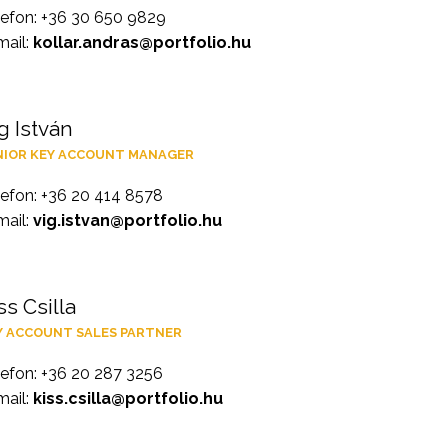
lefon: +36 30 650 9829
mail:
kollar.andras@portfolio.hu
g István
NIOR KEY ACCOUNT MANAGER
lefon: +36 20 414 8578
mail:
vig.istvan@portfolio.hu
ss Csilla
Y ACCOUNT SALES PARTNER
lefon: +36 20 287 3256
mail:
kiss.csilla@portfolio.hu