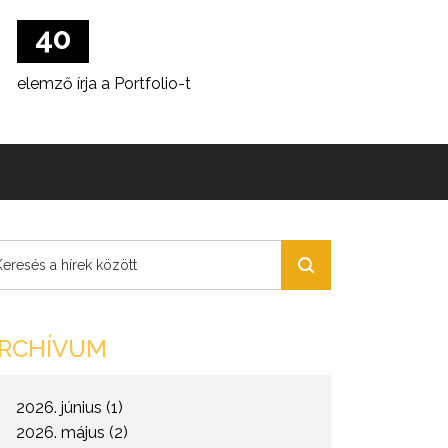
Pénzcentrumnál
40
elemző írja a Portfolio-t
27 éve
piacvezető a Portfolio
10
szerkesztő dolgozik a
Pénzcentrumnál
40
RCHÍVUM
elemző írja a Portfolio-t
2026. június (1)
27 éve
2026. május (2)