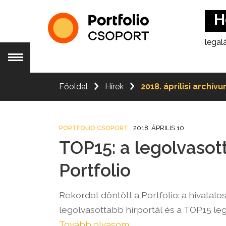
meg 
H
legal
1
Főoldal
Hírek
2018. áprilisi archív
dolgo
Csopo
1
2018. ÁPRILIS 10.
PORTFOLIO CSOPORT
TOP15: a legolvasot
csész
meg 
Portfolio
H
legal
Rekordot döntött a Portfolio: a hivatal
legolvasottabb hírportál és a TOP15 le
1
Tovább olvasom