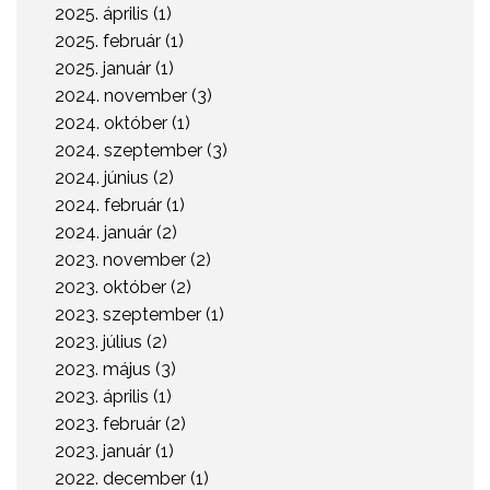
2025. április (1)
rendezvényeink a tévéstúdiók színvonalát hozó
2025. február (1)
apparátussal és profizmussal zajlottak. Legnagyobb
2025. január (1)
volumenű, év végi konferenciáink ismét új köntösben, a
2024. november (3)
sokadik forgatókönyv szerint, de a megszokott Portfolio
2024. október (1)
minőségben kerültek megrendezésre.
2024. szeptember (3)
2024. június (2)
2024. február (1)
2024. január (2)
2023. november (2)
2023. október (2)
2023. szeptember (1)
2023. július (2)
2023. május (3)
2023. április (1)
2023. február (2)
2023. január (1)
2022. december (1)