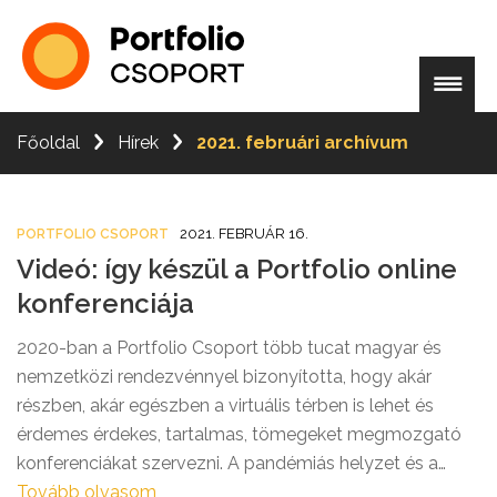
Főoldal
Hírek
2021. februári archívum
2021. FEBRUÁR 16.
PORTFOLIO CSOPORT
Videó: így készül a Portfolio online
konferenciája
2020-ban a Portfolio Csoport több tucat magyar és
nemzetközi rendezvénnyel bizonyította, hogy akár
részben, akár egészben a virtuális térben is lehet és
érdemes érdekes, tartalmas, tömegeket megmozgató
konferenciákat szervezni. A pandémiás helyzet és a
folyamatosan változó szabályozások ellenére a
Tovább olvasom