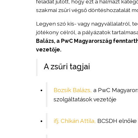
feladat jutott, hogy ezt a halmazt kateg
szakmai zsűri végső döntéshozatalát mo
Legyen szó kis- vagy nagyvállalatról, t
jótékony célról, a pályázatok tartalmas
Balázs, a PwC Magyarország fenntarth
vezetője.
A zsűri tagjai
Bozsik Balázs,
a PwC Magyarorsz
szolgáltatások vezetője
ifj. Chikán Attila,
BCSDH elnöke