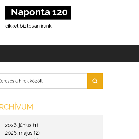
Csoportnál
Naponta 120
cikket biztosan írunk
Hetente 15X
legalább nyilatkozunk
140-en
dolgozunk a Portfolio
Csoportnál
Naponta 120
RCHÍVUM
cikket biztosan írunk
2026. június (1)
2026. május (2)
Hetente 15X