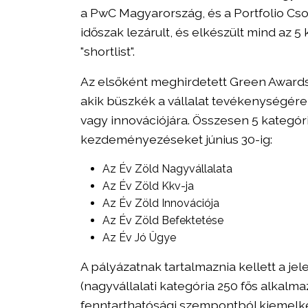
a PwC Magyarország, és a Portfolio Cso
köve
időszak lezárult, és elkészült mind az 
"shortlist".
2
Az elsőként meghirdetett Green Awards
piacv
akik büszkék a vállalat tevékenységére
vagy innovációjára. Összesen 5 kategór
kezdeményezéseket június 30-ig:
Az Év Zöld Nagyvállalata
Az Év Zöld Kkv-ja
Az Év Zöld Innovációja
Az Év Zöld Befektetése
Az Év Jó Ügye
A pályázatnak tartalmaznia kellett a jel
(nagyvállalati kategória 250 fős alkalma
fenntarthatósági szempontból kiemelke