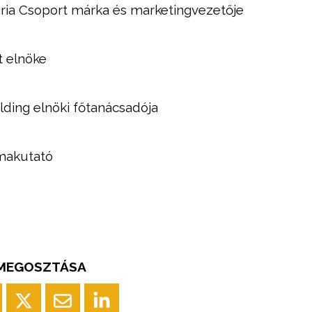
ia Csoport márka és marketingvezetője
t elnöke
ding elnöki főtanácsadója
ímakutató
 MEGOSZTÁSA