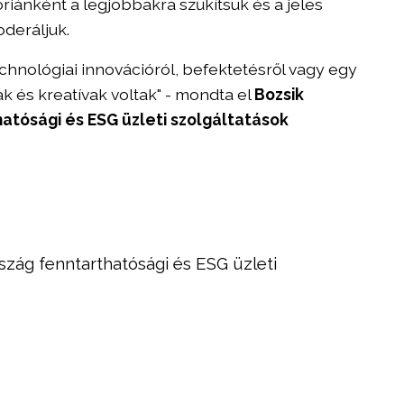
óriánként a legjobbakra szűkítsük és a jeles
deráljuk.
echnológiai innovációról, befektetésről vagy egy
ak és kreatívak voltak" - mondta el
Bozsik
atósági és ESG üzleti szolgáltatások
ág fenntarthatósági és ESG üzleti