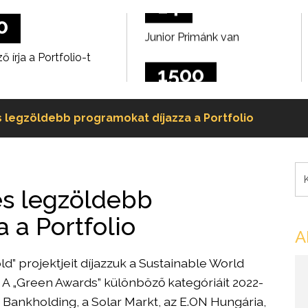
0
1500
 írja a Portfolio-t
csészényi kávét iszunk
meg havonta
50 ezren
3000
s legzöldebb programokat díjazza a Portfolio
tnek a Facebookon
résztvevő volt az
Agrárszektor 2025-ön
7 éve
10
és legzöldebb
ezető a Portfolio
szerkesztő dolgozik a
Pénzcentrumnál
 a Portfolio
0
14
A
” projektjeit díjazzuk a Sustainable World
 írja a Portfolio-t
Junior Primánk van
A „Green Awards” különböző kategóriáit 2022-
50 ezren
1500
 Bankholding, a Solar Markt, az E.ON Hungária,