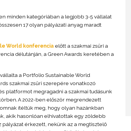
ően minden kategóriában a legjobb 3-5 vállalat
y összesen 17 olyan pályázati anyag maradt
le World konferencia
előtt a szakmai zsűri a
erencia délutánján, a Green Awards keretében a
állalta a Portfolio Sustainable World
ds szakmai zsűri szerepére vonatkozó
 és platformot megragadni a szakmai tudásunk
körben. A 2022-ben először megrendezett
alomnak ítéltük meg, hogy olyan hazánkban
, akik hasonlóan elhivatottak egy zöldebb
áz pályázat érkezett, nekünk az a megtisztelő