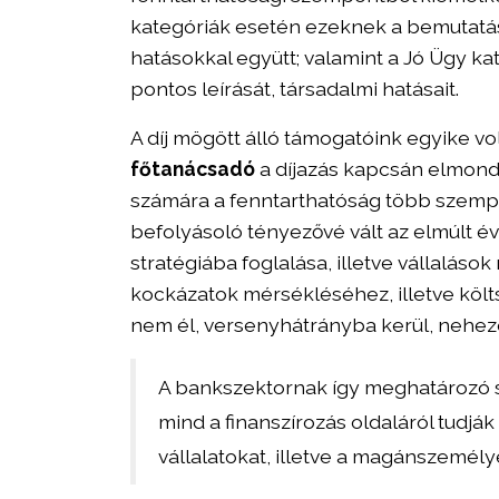
kategóriák esetén ezeknek a bemutatását
hatásokkal együtt; valamint a Jó Ügy k
pontos leírását, társadalmi hatásait.
A díj mögött álló támogatóink egyike v
főtanácsadó
a díjazás kapcsán elmondt
számára a fenntarthatóság több szempon
befolyásoló tényezővé vált az elmúlt é
stratégiába foglalása, illetve vállalások
kockázatok mérsékléséhez, illetve köl
nem él, versenyhátrányba kerül, nehez
A bankszektornak így meghatározó s
mind a finanszírozás oldaláról tudják
vállalatokat, illetve a magánszemély