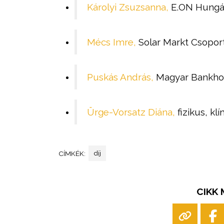
Károlyi Zsuzsanna,
E.ON Hungár
Mécs Imre,
Solar Markt Csopor
Puskás András,
Magyar Bankhol
Ürge-Vorsatz Diána,
fizikus, kl
díj
CÍMKÉK:
CIKK