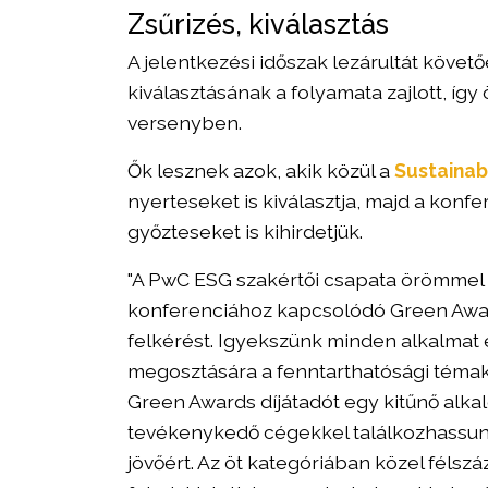
Zsűrizés, kiválasztás
A jelentkezési időszak lezárultát követ
kiválasztásának a folyamata zajlott, íg
versenyben.
Ők lesznek azok, akik közül a
Sustainab
nyerteseket is kiválasztja, majd a konf
győzteseket is kihirdetjük.
"A PwC ESG szakértői csapata örömmel v
konferenciához kapcsolódó Green Awar
felkérést. Igyekszünk minden alkalmat
megosztására a fenntarthatósági téma
Green Awards díjátadót egy kitűnő alk
tevékenykedő cégekkel találkozhassunk
jövőért. Az öt kategóriában közel félsz