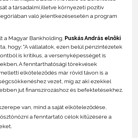
 a társadalmi,illetve környezeti pozitív
ategóriában való jelentkezésesetén a program
olt a Magyar Bankholding,
Puskás András elnöki
a, hogy: "A vállalatok, ezen belül pénzintézetek
tból is kritikus, a versenyképességet is
vekben. A fenntarthatósági törekvések
 melletti elköteleződés már rövid távon is a
tségcsökkenéshez vezet, míg az aki ezekkel
ebben jut finanszírozáshoz és befektetésekhez.
zerepe van, mind a saját elköteleződése,
 ösztönözni a fenntartató célok kitűzésére a
eket.