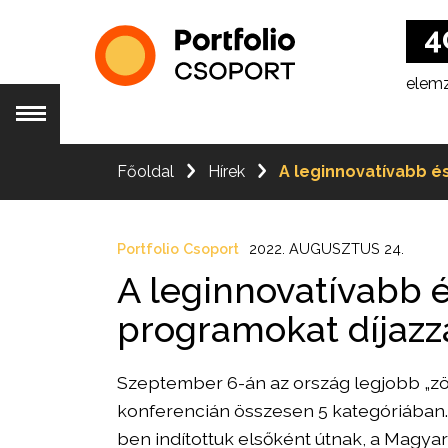
4
elemző
5
Főoldal
Hírek
A leginnovatívabb é
köve
2
Portfolio Csoport
2022. AUGUSZTUS 24.
A leginnovatívabb 
piacv
programokat díjazza
4
Szeptember 6-án az ország legjobb „zöld
elemző
konferencián összesen 5 kategóriában. 
5
ben indítottuk elsőként útnak, a Magyar