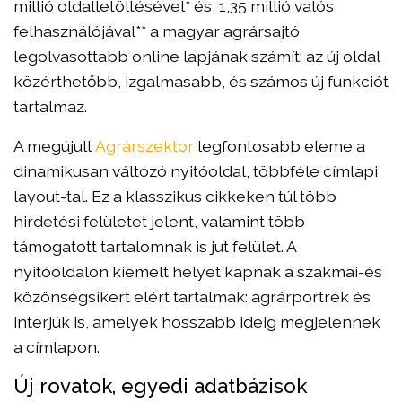
millió oldalletöltésével* és 1,35 millió valós
felhasználójával** a magyar agrársajtó
legolvasottabb online lapjának számít: az új oldal
közérthetőbb, izgalmasabb, és számos új funkciót
tartalmaz.
A megújult
Agrárszektor
legfontosabb eleme a
dinamikusan változó nyitóoldal, többféle címlapi
layout-tal. Ez a klasszikus cikkeken túl több
hirdetési felületet jelent, valamint több
támogatott tartalomnak is jut felület. A
nyitóoldalon kiemelt helyet kapnak a szakmai-és
közönségsikert elért tartalmak: agrárportrék és
interjúk is, amelyek hosszabb ideig megjelennek
a címlapon.
Új rovatok, egyedi adatbázisok