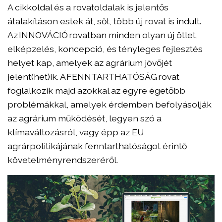
A cikkoldal és a rovatoldalak is jelentős
átalakításon estek át, sőt, több új rovat is indult.
Az INNOVÁCIÓ rovatban minden olyan új ötlet,
elképzelés, koncepció, és tényleges fejlesztés
helyet kap, amelyek az agrárium jövőjét
jelent(het)ik. A FENNTARTHATÓSÁG rovat
foglalkozik majd azokkal az egyre égetőbb
problémákkal, amelyek érdemben befolyásolják
az agrárium működését, legyen szó a
klímaváltozásról, vagy épp az EU
agrárpolitikájának fenntarthatóságot érintő
követelményrendszeréről.