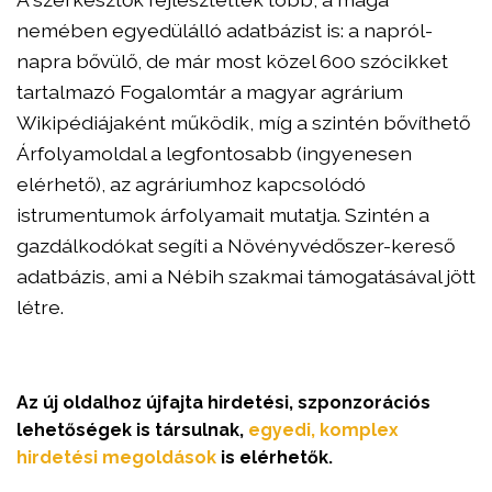
nemében egyedülálló adatbázist is: a napról-
napra bővülő, de már most közel 600 szócikket
tartalmazó Fogalomtár a magyar agrárium
Wikipédiájaként működik, míg a szintén bővíthető
Árfolyamoldal a legfontosabb (ingyenesen
elérhető), az agráriumhoz kapcsolódó
istrumentumok árfolyamait mutatja. Szintén a
gazdálkodókat segíti a Növényvédőszer-kereső
adatbázis, ami a Nébih szakmai támogatásával jött
létre.
Az új oldalhoz újfajta hirdetési, szponzorációs
lehetőségek is társulnak,
egyedi, komplex
hirdetési megoldások
is elérhetők.