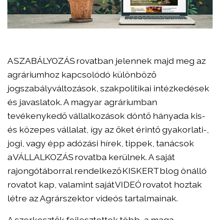
A SZABÁLYOZÁS rovatban jelennek majd meg az
agráriumhoz kapcsolódó különböző
jogszabályváltozások, szakpolitikai intézkedések
és javaslatok. A magyar agráriumban
tevékenykedő vállalkozások döntő hányada kis-
és közepes vállalat, így az őket érintő gyakorlati-,
jogi, vagy épp adózási hírek, tippek, tanácsok
a VÁLLALKOZÁS rovatba kerülnek. A saját
rajongótáborral rendelkező KISKERT blog önálló
rovatot kap, valamint saját VIDEÓ rovatot hoztak
létre az Agrárszektor videós tartalmainak.
A szerkesztők fejlesztettek több, a maga