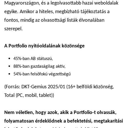
Magyarországon, és a legolvasottabb hazai weboldalak
egyike. Amikor a hiteles, megbízható tájékoztatás a
fontos, mindig az olvasottsági listák élvonalában
szerepel.
A Portfolio nyitóoldalának közönsége
45%-ban AB státuszú,
88%-ban gazdaságilag aktív,
54%-ban felsőfokú végzettségű
(Forrás: DKT-Gemius 2025/01 (16+ belföldi közönség,
Total (PC, mobil, tablet))
Nem véletlen, hogy azok, akik a Portfolio-t olvassák,
folyamatosan érdeklődnek a befektetési, megtakarítási