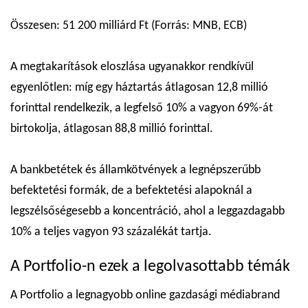
Összesen: 51 200 milliárd Ft (Forrás: MNB, ECB)
A megtakarítások eloszlása ugyanakkor rendkívül
egyenlőtlen: míg egy háztartás átlagosan 12,8 millió
forinttal rendelkezik, a legfelső 10% a vagyon 69%-át
birtokolja, átlagosan 88,8 millió forinttal.
A bankbetétek és államkötvények a legnépszerűbb
befektetési formák, de a befektetési alapoknál a
legszélsőségesebb a koncentráció, ahol a leggazdagabb
10% a teljes vagyon 93 százalékát tartja.
A Portfolio-n ezek a legolvasottabb témák
A Portfolio a legnagyobb online gazdasági médiabrand