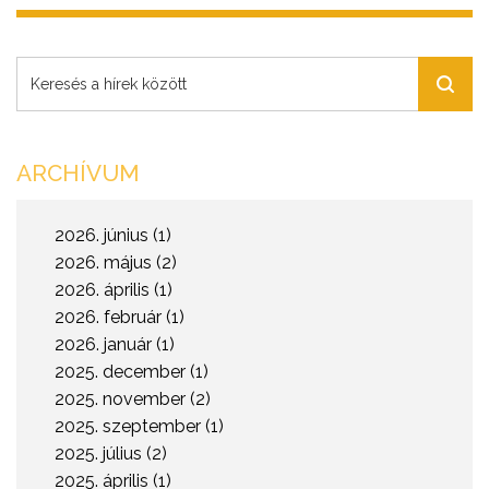
gazdasági, pénzügyi és világpiaci témákon maradt, ami
2026-ban – különösen márciusban – mégis erős
olvasottsági teljesítményt hozott. A stratégia egyben
kiszámíthatóbb, kevésbé felkavaró információs
környezetet kínált az olvasóknak és a hirdetőknek.
ARCHÍVUM
2026. június (1)
2026. május (2)
2026. április (1)
2026. február (1)
2026. január (1)
2025. december (1)
2025. november (2)
2025. szeptember (1)
2025. július (2)
2025. április (1)