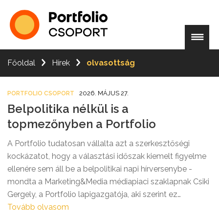
Főoldal
Hírek
olvasottság
2026. MÁJUS 27.
PORTFOLIO CSOPORT
Belpolitika nélkül is a
topmezőnyben a Portfolio
A Portfolio tudatosan vállalta azt a szerkesztőségi
kockázatot, hogy a választási időszak kiemelt figyelme
ellenére sem áll be a belpolitikai napi hírversenybe -
mondta a Marketing&Media médiapiaci szaklapnak Csiki
Gergely, a Portfolio lapigazgatója, aki szerint ez
illeszkedik a márka hagyományaihoz: a fókusz a
Tovább olvasom