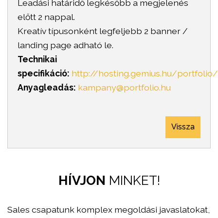
Leadási határidő legkésőbb a megjelenés
előtt 2 nappal.
Kreatív típusonként legfeljebb 2 banner /
landing page adható le.
Technikai
specifikáció:
http://hosting.gemius.hu/portfoli
Anyagleadás:
kampany@portfolio.hu
Vissza
HÍVJON
MINKET!
Sales csapatunk komplex megoldási javaslatokat,