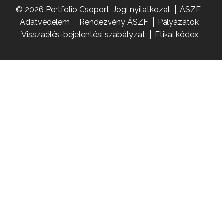
© 2026 Portfolio Csoport
Jogi nyilatkozat
ÁSZF
Adatvédelem
Rendezvény ÁSZF
Pályázatok
Visszaélés-bejelentési szabályzat
Etikai kódex