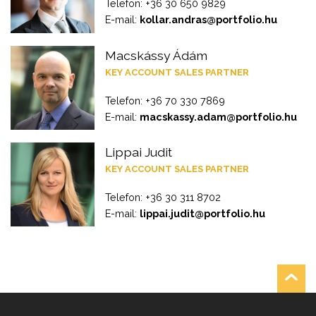
Telefon: +36 30 650 9829
E-mail:
kollar.andras@portfolio.hu
Macskássy Ádám
KEY ACCOUNT SALES PARTNER
Telefon: +36 70 330 7869
E-mail:
macskassy.adam@portfolio.hu
Lippai Judit
KEY ACCOUNT SALES PARTNER
Telefon: +36 30 311 8702
E-mail:
lippai.judit@portfolio.hu