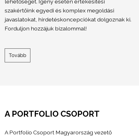
lehetőséget. Igény esetén értékesítési
szakértőink egyedi és komplex megoldási
javaslatokat, hirdetéskoncepciókat dolgoznak ki.
Forduljon hozzájuk bizalommal!
Tovább
A PORTFOLIO CSOPORT
A Portfolio Csoport Magyarország vezető