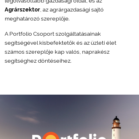
legolvasottabb gazdasági oldal, és az
Agrárszektor
, az agrárgazdasági sajtó
meghatározó szereplője.
A Portfolio Csoport szolgáltatásainak
segítségével kisbefektetők és az üzleti élet
számos szereplője kap valós, naprakész
segítséghez döntéseihez.