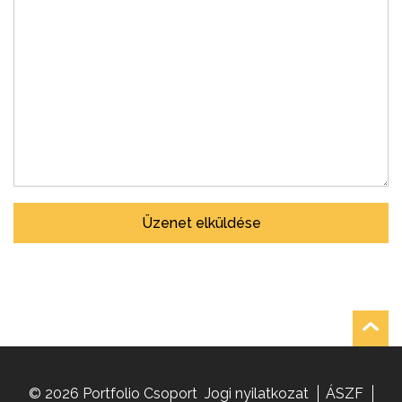
Üzenet elküldése
© 2026 Portfolio Csoport
Jogi nyilatkozat
ÁSZF