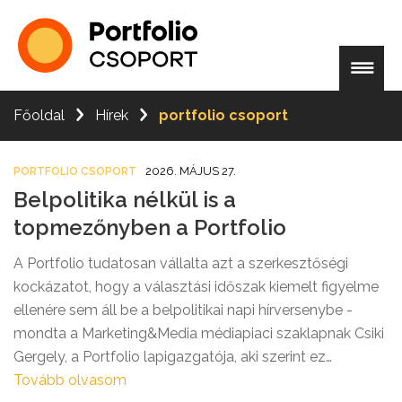
Főoldal
Hírek
portfolio csoport
2026. MÁJUS 27.
PORTFOLIO CSOPORT
Belpolitika nélkül is a
topmezőnyben a Portfolio
A Portfolio tudatosan vállalta azt a szerkesztőségi
kockázatot, hogy a választási időszak kiemelt figyelme
ellenére sem áll be a belpolitikai napi hírversenybe -
mondta a Marketing&Media médiapiaci szaklapnak Csiki
Gergely, a Portfolio lapigazgatója, aki szerint ez
illeszkedik a márka hagyományaihoz: a fókusz a
Tovább olvasom