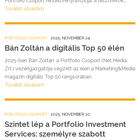
Portfolio Csoport rendezvénydivíziója: a résztvevők
száma éves alapon 14 százalékkal bővült.
Tovább olvasom
Decemberben folyamatosan érkeznek a 2026-os
rendezvények immár megújult weboldalunkon, ahol
most konferenciáink árából 20 000 Ft + áfa
2025. NOVEMBER 24.
PORTFOLIO CSOPORT
kedvezményt adunk!
Bán Zoltán a digitális Top 50 élén
2025-ben Bán Zoltán, a Portfolio Csoport (Net Média
Zrt.) vezérigazgatója végzett az élen a Marketing&Media
magazin digitális Top 50 rangsorában.
Tovább olvasom
2025. NOVEMBER 10.
PORTFOLIO CSOPORT
Szintet lép a Portfolio Investment
Services: személyre szabott