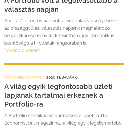
A Portfolio volt a legolvasottabb a
választás napján
Április 12-e fontos nap volt a híroldalak versenyében is:
az országgyűlési választás napjaink meghatározó
belpolitikai eseményének tekinthető, így szimbolikus
jelentőségű a híroldalak rangsorában is.
Tovább olvasom
2026. FEBRUÁR 6.
PORTFOLIO CSOPORT
A világ egyik legfontosabb üzleti
lapjának tartalmai érkeznek a
Portfolio-ra
A Portfolio szindikációs partnerségre lépett a The
Economist brit magazinnal: a világ egyik legelismertebb