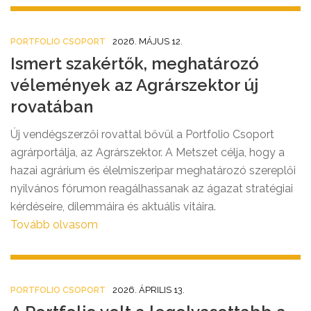
gazdasági, pénzügyi és világpiaci témákon maradt, ami
2026-ban – különösen márciusban – mégis erős
olvasottsági teljesítményt hozott. A stratégia egyben
2026. MÁJUS 12.
PORTFOLIO CSOPORT
kiszámíthatóbb, kevésbé felkavaró információs
Ismert szakértők, meghatározó
környezetet kínált az olvasóknak és a hirdetőknek.
vélemények az Agrárszektor új
rovatában
Új vendégszerzői rovattal bővül a Portfolio Csoport
agrárportálja, az Agrárszektor. A Metszet célja, hogy a
hazai agrárium és élelmiszeripar meghatározó szereplői
nyilvános fórumon reagálhassanak az ágazat stratégiai
kérdéseire, dilemmáira és aktuális vitáira.
Tovább olvasom
2026. ÁPRILIS 13.
PORTFOLIO CSOPORT