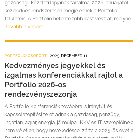
gazdasági–közéleti lapjának tartalmai 2026 januárjától
kezdődően rendszeresen megjelennek a Portfolio
felületein. A Portfolio hetente több írást vesz át, melynek
köszönhetően éves szinten több mint száz egyedi cikkel
Tovább olvasom
gazdagodnak a magyar hírportál olvasói. A
tartalomlicenc-megállapodás célja, hogy a hazai
közönség még közvetlenebbül férjen hozzá a
2025. DECEMBER 11.
PORTFOLIO CSOPORT
nemzetközi sajtó élvonalának gondolataihoz és
Kedvezményes jegyekkel és
adatalapú nézőpontjaihoz.
izgalmas konferenciákkal rajtol a
Portfolio 2026-os
rendezvényszezonja
A Portfolio Konferenciák továbbra is iránytűt és
kapcsolatépítési teret adnak a gazdaság, pénzügy,
ingatlan, agrár, energia, járműipar, KKV és IT szereplőinek:
nem véletlen, hogy növekedéssel zárta a 2025-ös évet a