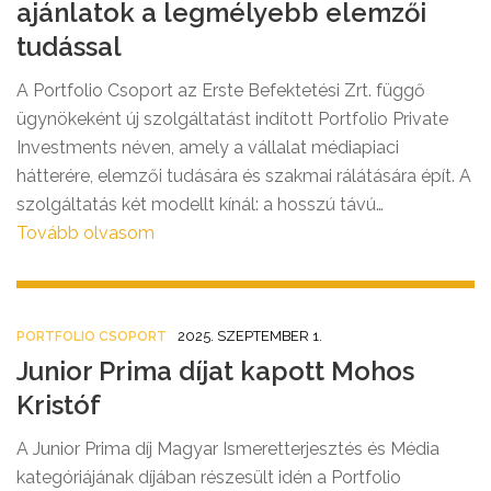
ajánlatok a legmélyebb elemzői
tudással
A Portfolio Csoport az Erste Befektetési Zrt. függő
ügynökeként új szolgáltatást indított Portfolio Private
Investments néven, amely a vállalat médiapiaci
hátterére, elemzői tudására és szakmai rálátására épít. A
szolgáltatás két modellt kínál: a hosszú távú
vagyongondozásra fókuszáló Private Investort és az
Tovább olvasom
aktívabb kereskedésre építő Private Aktív Kereskedőt,
egyediségét pedig a személyes kapcsolattartás, az
Erste Befektetési Zrt. kínálatán keresztül elérhető
2025. SZEPTEMBER 1.
PORTFOLIO CSOPORT
mintegy 700 befektetési alapból álló kínálat és a két
Junior Prima díjat kapott Mohos
évtizedes tapasztalattal rendelkező szakmai stáb adja.
Kristóf
A Junior Prima díj Magyar Ismeretterjesztés és Média
kategóriájának díjában részesült idén a Portfolio