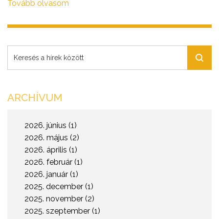
MediaFuture szakportál Bán Zoltánt, a Portfolio Csoport
Tovább olvasom
társtulajdonos-vezérigazgatóját.
ARCHÍVUM
2026. június (1)
2026. május (2)
2026. április (1)
2026. február (1)
2026. január (1)
2025. december (1)
2025. november (2)
2025. szeptember (1)